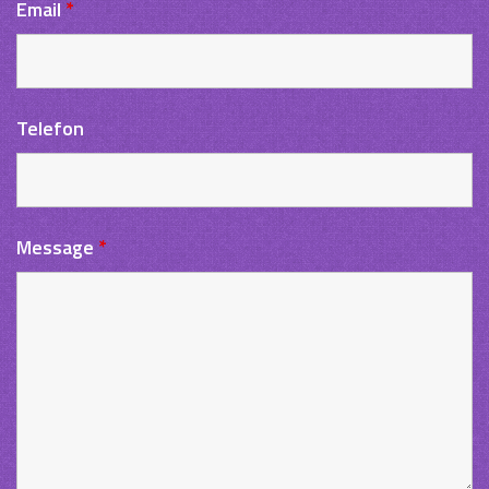
Email
*
Telefon
Message
*