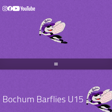
Skip
to
content
Bochum Barflies U15