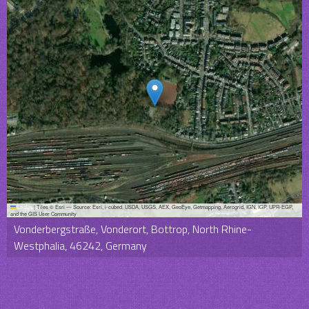
Leaflet
|
Tiles © Esri — Source: Esri, i-cubed, USDA, USGS, AEX, GeoEye, Getmapping, Aerogrid, IGN, IGP, UPR-EGP,
and the GIS User Community
Vonderbergstraße, Vonderort, Bottrop, North Rhine-
Westphalia, 46242, Germany