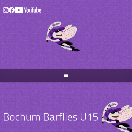
Skip
to
content
Bochum Barflies U15