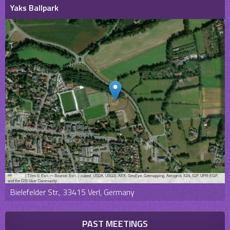
Yaks Ballpark
Leaflet
|
Tiles © Esri — Source: Esri, i-cubed, USDA, USGS, AEX, GeoEye, Getmapping, Aerogrid, IGN, IGP, UPR-EGP,
and the GIS User Community
Bielefelder Str., 33415 Verl, Germany
PAST MEETINGS