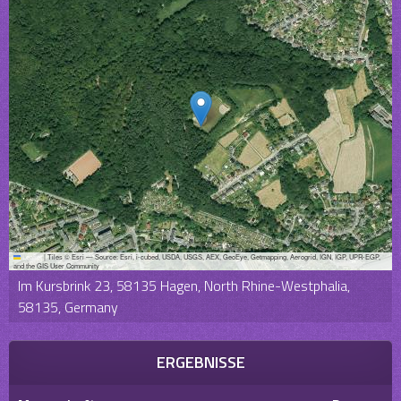
Leaflet
|
Tiles © Esri — Source: Esri, i-cubed, USDA, USGS, AEX, GeoEye, Getmapping, Aerogrid, IGN, IGP, UPR-EGP,
and the GIS User Community
Im Kursbrink 23, 58135 Hagen, North Rhine-Westphalia,
58135, Germany
ERGEBNISSE