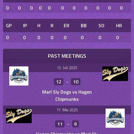
0
0
0
0
0
0
0
0
0
0
0
GP
IP
H
R
ER
BB
SO
HR
0
0
0
0
0
0
0
0
PAST MEETINGS
12. Juli 2025
12
-
10
Marl Sly Dogs vs Hagen
Chipmunks
17. Mai 2025
11
-
6