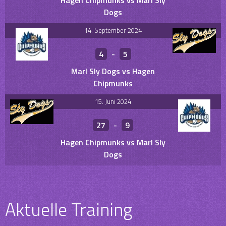
Hagen Chipmunks vs Marl Sly
Dogs
14. September 2024
4
-
5
Marl Sly Dogs vs Hagen
Chipmunks
15. Juni 2024
27
-
9
Hagen Chipmunks vs Marl Sly
Dogs
Aktuelle Training