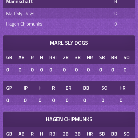
Mannschaft
R
Marl Sly Dogs
0
Hagen Chipmunks
9
MARL SLY DOGS
GB
AB
R
H
RBI
2B
3B
HR
SB
BB
SO
0
0
0
0
0
0
0
0
0
0
0
GP
IP
H
R
ER
BB
SO
HR
0
0
0
0
0
0
0
0
HAGEN CHIPMUNKS
GB
AB
R
H
RBI
2B
3B
HR
SB
BB
SO