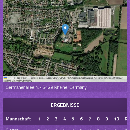
Leaflet
|
Tiles © Esri — Source: Esri, i-cubed, USDA, USGS, AEX, GeoEye, Getmapping, Aerogrid, IGN, IGP, UPR-EGP,
and the GIS User Community
Germanenallee 4, 48429 Rheine, Germany
ERGEBNISSE
Mannschaft
1
2
3
4
5
6
7
8
9
10
R