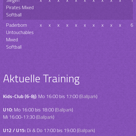
Siegen
x
x
x
x
x
x
x
x
x
x
12
Pirates Mixed
Softball
Paderborn
x
x
x
x
x
x
x
x
x
x
6
Untouchables
Mixed
Softball
Aktuelle Training
Kids-Club (6-8j)
: Mo 16:00 bis 17:00 (
Ballpark
)
U10:
Mo 16:00 bis 18:00 (
Ballpark
)
Mi 16:00-17:30 (
Ballpark
)
U12 / U15:
Di & Do 17:00 bis 19:00 (
Ballpark
)