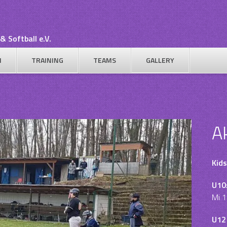
& Softball e.V.
N
TRAINING
TEAMS
GALLERY
A
Kids
U10
Mi 1
U12