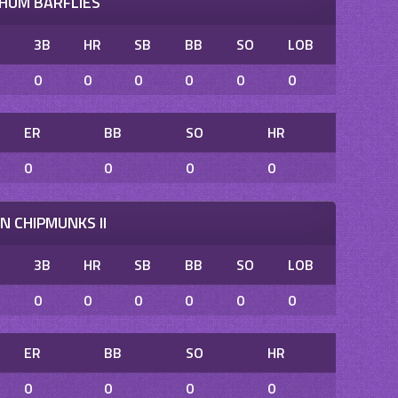
HUM BARFLIES
B
3B
HR
SB
BB
SO
LOB
0
0
0
0
0
0
ER
BB
SO
HR
0
0
0
0
N CHIPMUNKS II
B
3B
HR
SB
BB
SO
LOB
0
0
0
0
0
0
ER
BB
SO
HR
0
0
0
0