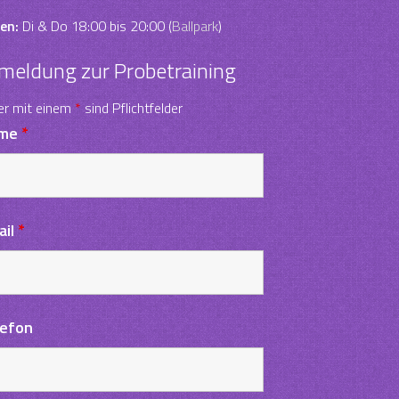
en:
Di & Do 18:00 bis 20:00 (
Ballpark
)
meldung zur Probetraining
er mit einem
*
sind Pflichtfelder
me
*
ail
*
lefon