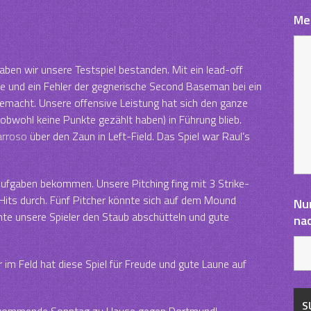
Me
ben wir unsere Testspiel bestanden. Mit ein lead-off
ase und ein Fehler der gegnerische Second Baseman bei ein
gemacht. Unsere offensive Leistung hat sich den ganze
(obwohl keine Punkte gezählt haben) in Führung blieb.
arroso
über den Zaun in Left-Field. Das Spiel war Raul’s
 Aufgaben bekommen. Unsere Pitching fing mit 3 Strike-
 Hits durch. Fünf Pitcher könnte sich auf dem Mound
Nu
te unsere Spieler den Staub abschütteln und gute
na
 im Feld hat diese Spiel für Freude und gute Laune auf
am kommende Sonntag zu Hause gegen Dortmund!