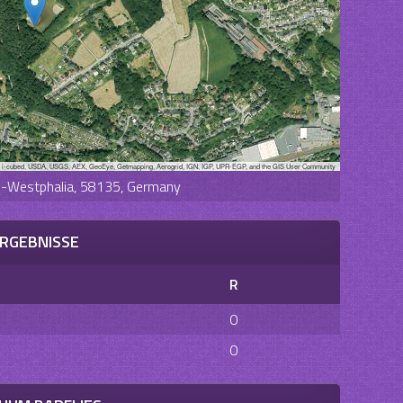
, i-cubed, USDA, USGS, AEX, GeoEye, Getmapping, Aerogrid, IGN, IGP, UPR-EGP, and the GIS User Community
ne-Westphalia, 58135, Germany
RGEBNISSE
R
0
0