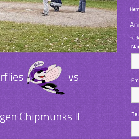
Herr
An
Feld
Na
flies
vs
Em
gen Chipmunks II
Te