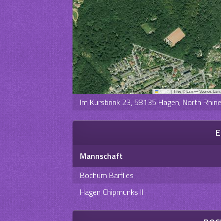
Leaflet
|
Tiles © Esri — Source: Esri
Im Kursbrink 23, 58135 Hagen, North Rhi
E
Mannschaft
Bochum Barflies
Hagen Chipmunks II