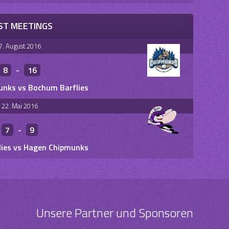
ST MEETINGS
7. August 2016
8
-
16
nks vs Bochum Barflies
22. Mai 2016
7
-
9
ies vs Hagen Chipmunks
Unsere Partner und Sponsoren