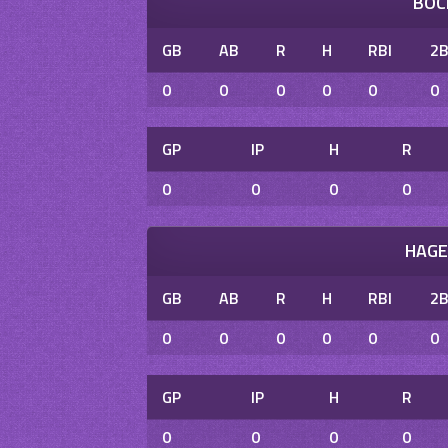
BOC
GB
AB
R
H
RBI
2
0
0
0
0
0
0
GP
IP
H
R
0
0
0
0
HAGE
GB
AB
R
H
RBI
2
0
0
0
0
0
0
GP
IP
H
R
0
0
0
0