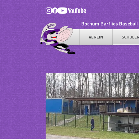
Skip
to
content
Bochum Barflies Baseball 
VEREIN
SCHULE