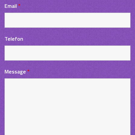
Email
*
Telefon
Message
*