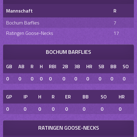
Mannschaft
R
Bochum Barflies
7
Ratingen Goose-Necks
17
BOCHUM BARFLIES
GB
AB
R
H
RBI
2B
3B
HR
SB
BB
SO
0
0
0
0
0
0
0
0
0
0
0
GP
IP
H
R
ER
BB
SO
HR
0
0
0
0
0
0
0
0
RATINGEN GOOSE-NECKS