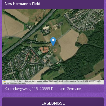
New Hermann's Field
Leaflet
|
Tiles © Esri — Source: Esri, i-cubed, USDA, USGS, AEX, GeoEye, Getmapping, Aerogrid, IGN, IGP, UPR-EGP,
and the GIS User Community
Kahlenbergsweg 115, 40885 Ratingen, Germany
ERGEBNISSE