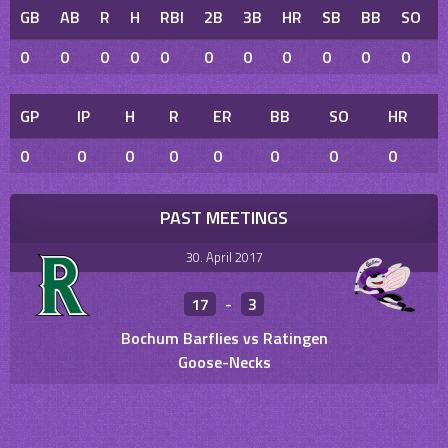
GB
AB
R
H
RBI
2B
3B
HR
SB
BB
SO
0
0
0
0
0
0
0
0
0
0
0
GP
IP
H
R
ER
BB
SO
HR
0
0
0
0
0
0
0
0
PAST MEETINGS
30. April 2017
17
-
3
Bochum Barflies vs Ratingen
Goose-Necks