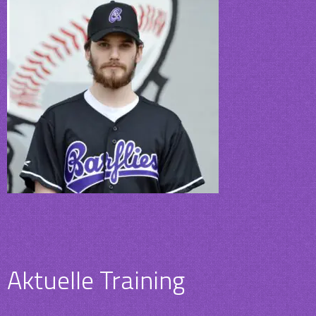
Post
Aktuelle Training
navigation