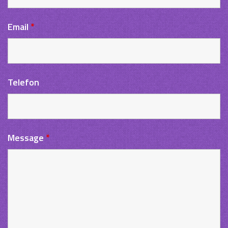
Email
*
Telefon
Message
*