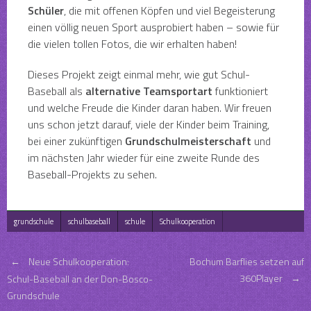
Schüler
, die mit offenen Köpfen und viel Begeisterung
einen völlig neuen Sport ausprobiert haben – sowie für
die vielen tollen Fotos, die wir erhalten haben!
Dieses Projekt zeigt einmal mehr, wie gut Schul-
Baseball als
alternative Teamsportart
funktioniert
und welche Freude die Kinder daran haben. Wir freuen
uns schon jetzt darauf, viele der Kinder beim Training,
bei einer zukünftigen
Grundschulmeisterschaft
und
im nächsten Jahr wieder für eine zweite Runde des
Baseball-Projekts zu sehen.
grundschule
schulbaseball
schule
Schulkooperation
Post
←
Neue Schulkooperation:
Bochum Barflies setzen auf
360Player
→
Schul-Baseball an der Don-Bosco-
Grundschule
navigation