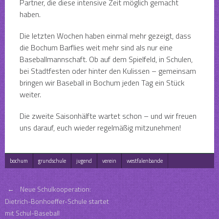
Partner, die diese intensive Zeit möglich gemacht
haben.
Die letzten Wochen haben einmal mehr gezeigt, dass
die Bochum Barflies weit mehr sind als nur eine
Baseballmannschaft. Ob auf dem Spielfeld, in Schulen,
bei Stadtfesten oder hinter den Kulissen – gemeinsam
bringen wir Baseball in Bochum jeden Tag ein Stück
weiter.
Die zweite Saisonhälfte wartet schon – und wir freuen
uns darauf, euch wieder regelmäßig mitzunehmen!
bochum
grundschule
jugend
verein
westfalenbande
Post
←
Neue Schulkooperation:
Dietrich-Bonhoeffer-Schule startet
mit Schul-Baseball