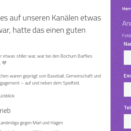
Herr
es auf unseren Kanälen etwas
An
war, hatte das einen guten
Feld
Na
 etwas stiller war, war bei den Bochum Barflies
. 💜
Em
chen waren geprägt von Baseball, Gemeinschaft und
gagement – auf und neben dem Spielfeld.
ückblick:
Te
rieb
Landesliga gegen Marl und Hagen