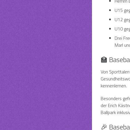
Herren 
U15 ge
U12 geg
U10 geg
Drei Fr
Marl un
🏫 Basebal
Von Sporttalen
Gesundheitswoc
kennenlernen.
Besonders gefr
der Erich Kästn
Ballpark inklus
🎉 Baseba