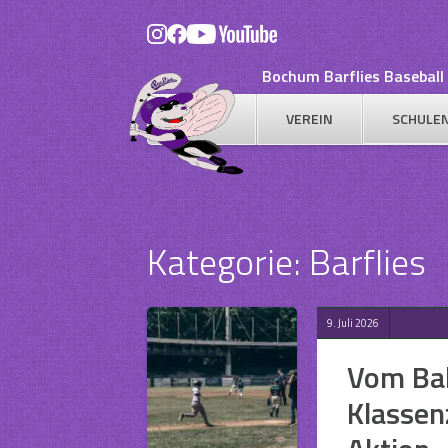
Skip
to
content
Bochum Barflies Baseball 
VEREIN
SCHULE
Kategorie:
Barflies
9. Juli 2026
Vom Bal
Klassen