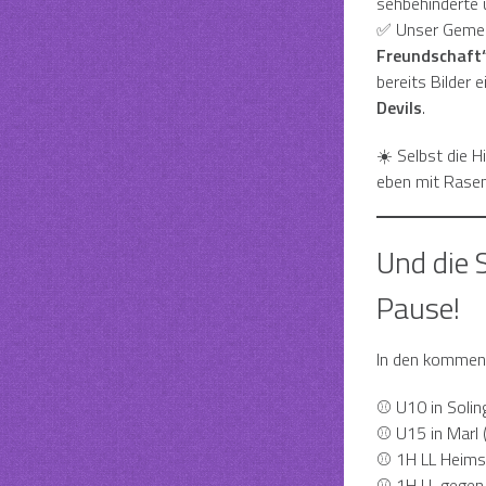
sehbehinderte 
✅ Unser Gemei
Freundschaft
bereits Bilder
Devils
.
☀️ Selbst die 
eben mit Rasen
Und die
Pause!
In den kommen
⚾ U10 in Soling
⚾ U15 in Marl (
⚾ 1H LL Heimsp
⚾ 1H LL gegen d