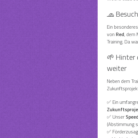
🧢 Besuch
Ein besonderes 
von
Red
, dem 
Training. Da wa
🌱 Hinter 
weiter
Neben dem Trai
Zukunftsprojek
✅ Ein umfangre
Zukunftsproje
✅ Unser
Speed
(Abstimmung s
✅ Förderzusag