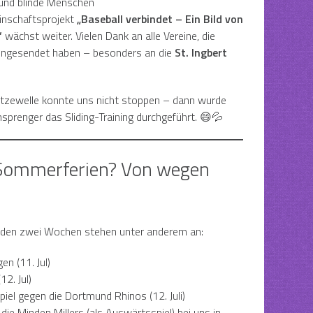
und blinde Menschen
nschaftsprojekt
„Baseball verbindet – Ein Bild von
“
wächst weiter. Vielen Dank an alle Vereine, die
 eingesendet haben – besonders an die
St. Ingbert
Hitzewelle konnte uns nicht stoppen – dann wurde
sprenger das Sliding-Training durchgeführt. 😄💦
 Sommerferien? Von wegen
den zwei Wochen stehen unter anderem an:
en (11. Jul)
12. Jul)
iel gegen die Dortmund Rhinos (12. Juli)
ie Minden Millers (als Auswärtsspiel) bei uns in