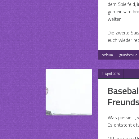
dem Spielfeld, 
gemeinsam brin
weiter.
Die zweite Sai
euch wieder r
bochum
grundschule
2. April 2026
Baseball
Freunds
Was passiert,
Es entsteht etw
Mit unserem P