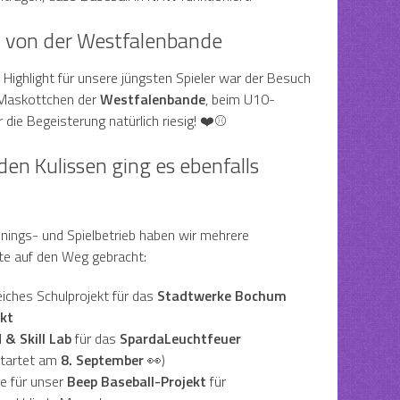
 von der Westfalenbande
Highlight für unsere jüngsten Spieler war der Besuch
Maskottchen der
Westfalenbande
, beim U10-
r die Begeisterung natürlich riesig! ❤️⚾
den Kulissen ging es ebenfalls
nings- und Spielbetrieb haben wir mehrere
te auf den Weg gebracht:
iches Schulprojekt für das
Stadtwerke Bochum
kt
 & Skill Lab
für das
SpardaLeuchtfeuer
tartet am
8. September
👀)
e für unser
Beep Baseball-Projekt
für