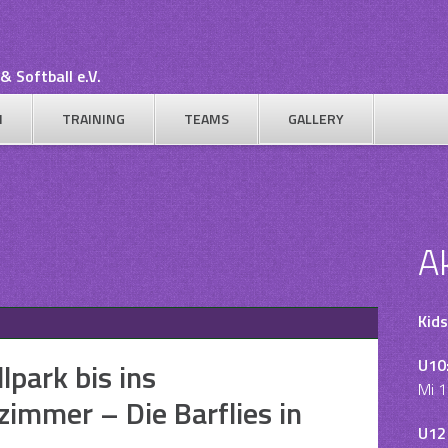
& Softball e.V.
N
TRAINING
TEAMS
GALLERY
A
Kids
U10
lpark bis ins
Mi 1
zimmer – Die Barflies in
U12