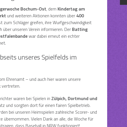
rgerwoche Bochum-Ost
, dem
Kindertag am
rkt
und weiteren Aktionen konnten über
400
t zum Schläger greifen, ihre Wurfgeschwindigkeit
h über unseren Verein informieren. Der
Batting
stfalenbande
war dabei erneut ein echter
et.
 abseits unseres Spielfelds im
vom Ehrenamt – und auch hier waren unsere
k vertreten.
ichter waren bei Spielen in
Zülpich, Dortmund und
tz und sorgten dort für einen fairen Spielbetrieb.
rden bei unseren Heimspielen zahlreiche Scorer- und
e übernommen. Vielen Dank an alle, die Woche für
tragen, dass Baseball in NRW funktioniert!