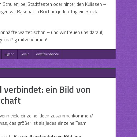
in Schulen, bei Stadtfesten oder hinter den Kulissen –
gen wir Baseball in Bochum jeden Tag ein Stück
sonhälfte wartet schon – und wir freuen uns darauf,
egelmäßig mitzunehmen!
jugend
verein
westfalenbande
 verbindet: ein Bild von
chaft
 wenn viele einzelne Ideen zusammenkommen?
as, das größer ist als jedes einzelne Team.
rojekt
„Baseball verbindet: ein Bild von