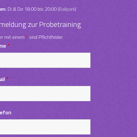
en:
Di & Do 18:00 bis 20:00 (
Ballpark
)
meldung zur Probetraining
er mit einem
*
sind Pflichtfelder
me
*
ail
*
lefon