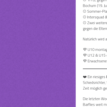
Bochum (19. Jul
⚾ Sommer-Platz
⚾ Intersquad &
⚾ Zwei weitere
gegen die Eltern
Natürlich wird a
💜 U10 monta
💜 U12 & U15 
💜 Erwachsene
❤️ Ein riesiges
Schiedsrichter,
Zeit möglich g
Die letzten Wo
Barflies weit m