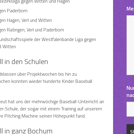
Bezirksliga gegen Witten und Hagen
Me
gen Paderborn
en Hagen, Verl und Witten
en Ratingen, Verl und Paderborn
eundschaftsspiele der Westfalenbande Liga gegen
d Witten
l in den Schulen
tklassen über Projektwochen bis hin zu
hen konnten wieder hunderte Kinder Baseball
Nu
na
eut hat uns der mehrwöchige Baseball-Unterricht an
er-Schule, der sogar mit einem Training auf unserem
ive Pitching Machine seinen Höhepunkt fand.
ll in ganz Bochum