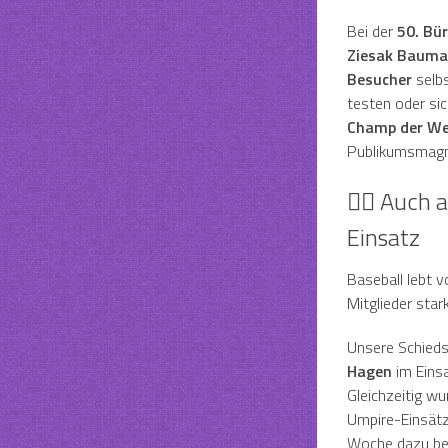
Bei der
50. Bü
Ziesak Bauma
Besucher
selbs
testen oder sic
Champ der We
Publikumsmagn
👨‍⚖️ Auch
Einsatz
Baseball lebt 
Mitglieder star
Unsere Schiedsr
Hagen
im Einsa
Gleichzeitig wu
Umpire-Einsätz
Woche dazu bei