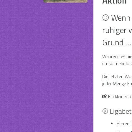
Aktion
⚾ Wenn 
ruhiger 
Grund …
Während es hier
umso mehr los
Die letzten Wo
jeder Menge En
📸 Ein kleiner R
⚾ Ligabet
Herren 