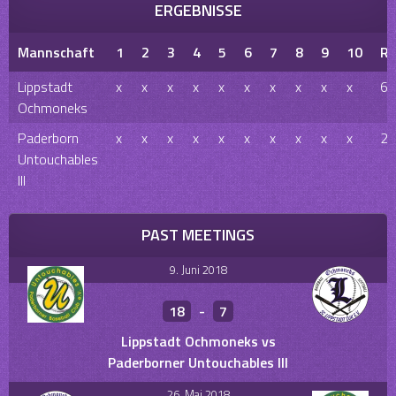
ERGEBNISSE
Mannschaft
1
2
3
4
5
6
7
8
9
10
R
Lippstadt
x
x
x
x
x
x
x
x
x
x
6
Ochmoneks
Paderborn
x
x
x
x
x
x
x
x
x
x
21
Untouchables
III
PAST MEETINGS
9. Juni 2018
18
-
7
Lippstadt Ochmoneks vs
Paderborner Untouchables III
26. Mai 2018