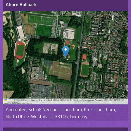
Ahorn Ballpark
Leaflet
|
Tiles © Esri — Source: Esri, i-cubed, USDA, USGS, AEX, GeoEye, Getmapping, Aerogrid, IGN, IGP, UPR-EGP,
and the GIS User Community
Ahornallee, Schloß Neuhaus, Paderborn, Kreis Paderborn,
North Rhine-Westphalia, 33106, Germany