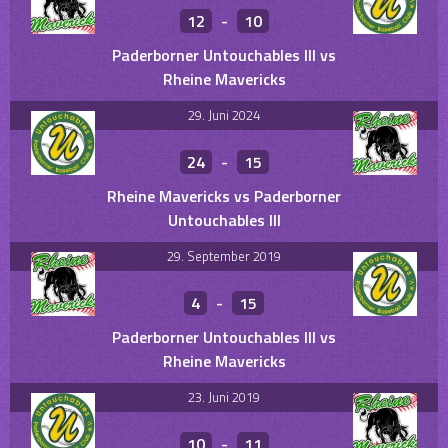
12
-
10
Paderborner Untouchables III vs
Rheine Mavericks
29. Juni 2024
24
-
15
Rheine Mavericks vs Paderborner
Untouchables III
29. September 2019
4
-
15
Paderborner Untouchables III vs
Rheine Mavericks
23. Juni 2019
10
-
11