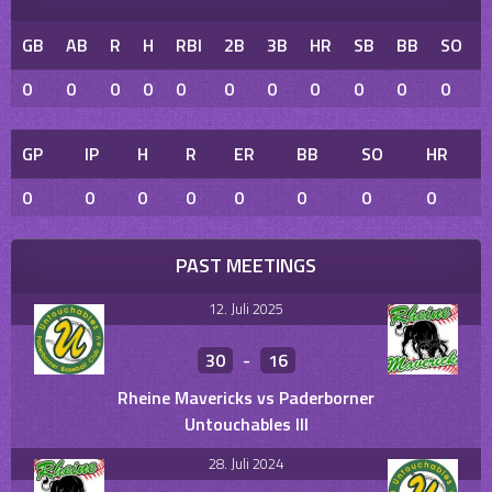
GB
AB
R
H
RBI
2B
3B
HR
SB
BB
SO
0
0
0
0
0
0
0
0
0
0
0
GP
IP
H
R
ER
BB
SO
HR
0
0
0
0
0
0
0
0
PAST MEETINGS
12. Juli 2025
30
-
16
Rheine Mavericks vs Paderborner
Untouchables III
28. Juli 2024