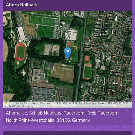
Ahorn Ballpark
Leaflet
|
Tiles © Esri — Source: Esri, i-cubed, USDA, USGS, AEX, GeoEye, Getmapping, Aerogrid, IGN, IGP, UPR-EGP,
and the GIS User Community
Ahornallee, Schloß Neuhaus, Paderborn, Kreis Paderborn,
North Rhine-Westphalia, 33106, Germany