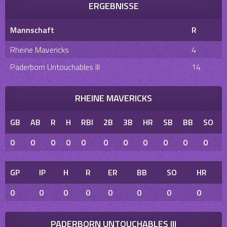
ERGEBNISSE
Mannschaft
R
Rheine Mavericks
4
Paderborn Untouchables III
14
RHEINE MAVERICKS
GB
AB
R
H
RBI
2B
3B
HR
SB
BB
SO
0
0
0
0
0
0
0
0
0
0
0
GP
IP
H
R
ER
BB
SO
HR
0
0
0
0
0
0
0
0
PADERBORN UNTOUCHABLES III