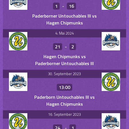
1
-
16
Paderborner Untouchables III vs
Hagen Chipmunks
4. Mai 2024
21
-
2
Hagen Chipmunks vs
Paderborner Untouchables III
30. September 2023
13:00
Paderborn Untouchables III vs
Hagen Chipmunks
16. September 2023
24
-
1