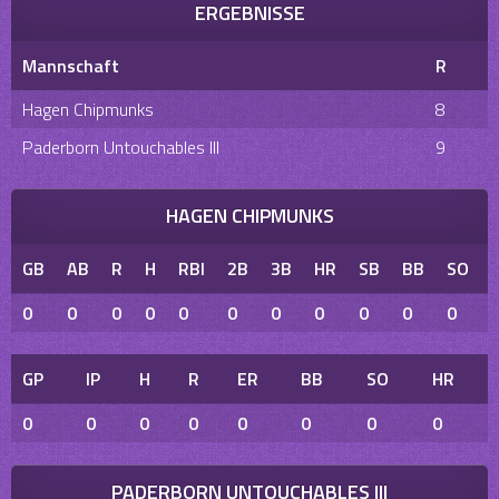
ERGEBNISSE
Mannschaft
R
Hagen Chipmunks
8
Paderborn Untouchables III
9
HAGEN CHIPMUNKS
GB
AB
R
H
RBI
2B
3B
HR
SB
BB
SO
0
0
0
0
0
0
0
0
0
0
0
GP
IP
H
R
ER
BB
SO
HR
0
0
0
0
0
0
0
0
PADERBORN UNTOUCHABLES III