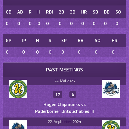
GB
AB
R
H
RBI
2B
3B
HR
SB
BB
SO
0
0
0
0
0
0
0
0
0
0
0
GP
IP
H
R
ER
BB
SO
HR
0
0
0
0
0
0
0
0
PAST MEETINGS
24. Mai 2025
17
-
4
Hagen Chipmunks vs
Paderborner Untouchables III
22. September 2024