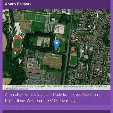
Ahorn Ballpark
Leaflet
|
Tiles © Esri — Source: Esri, i-cubed, USDA, USGS, AEX, GeoEye, Getmapping, Aerogrid, IGN, IGP, UPR-EGP,
and the GIS User Community
Ahornallee, Schloß Neuhaus, Paderborn, Kreis Paderborn,
North Rhine-Westphalia, 33106, Germany