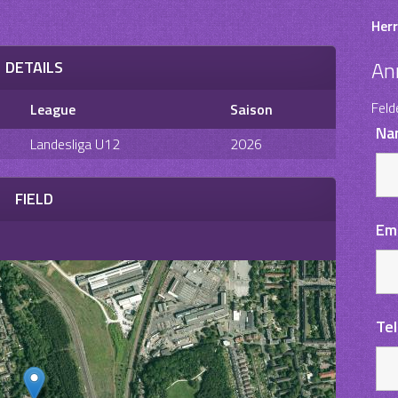
Herr
An
DETAILS
Feld
League
Saison
Na
Landesliga U12
2026
FIELD
Em
Te