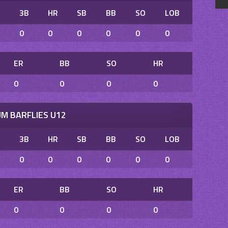
B
3B
HR
SB
BB
SO
LOB
0
0
0
0
0
0
ER
BB
SO
HR
0
0
0
0
M BARFLIES U12
B
3B
HR
SB
BB
SO
LOB
0
0
0
0
0
0
ER
BB
SO
HR
0
0
0
0