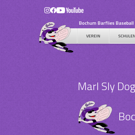
Skip
to
content
Bochum Barflies Baseball 
VEREIN
SCHULE
Marl Sly Do
Boc