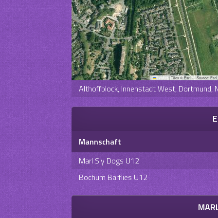
Leaflet
|
Tiles © Esri — Source: Esri
Althoffblock, Innenstadt West, Dortmund,
E
Mannschaft
Marl Sly Dogs U12
Bochum Barflies U12
MARL