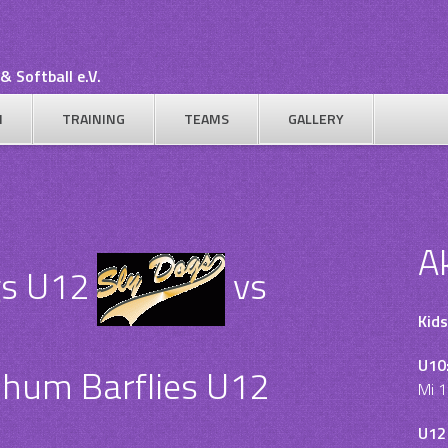
& Softball e.V.
N
TRAINING
TEAMS
GALLERY
A
gs U12
vs
Kids
U10
hum Barflies U12
Mi 1
U12