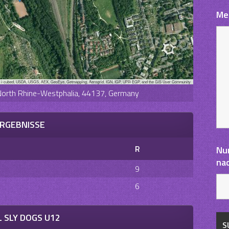
Me
, i-cubed, USDA, USGS, AEX, GeoEye, Getmapping, Aerogrid, IGN, IGP, UPR-EGP, and the GIS User Community
 North Rhine-Westphalia, 44137, Germany
RGEBNISSE
R
Nu
na
9
6
 SLY DOGS U12