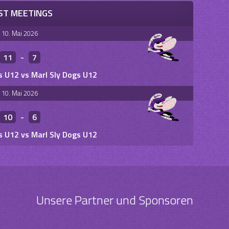
ST MEETINGS
10. Mai 2026
11
-
7
s U12 vs Marl Sly Dogs U12
10. Mai 2026
10
-
6
s U12 vs Marl Sly Dogs U12
Unsere Partner und Sponsoren