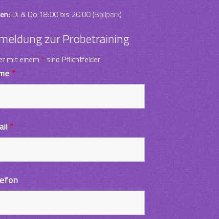
en:
Di & Do 18:00 bis 20:00 (
Ballpark
)
meldung zur Probetraining
er mit einem
*
sind Pflichtfelder
me
*
ail
*
lefon