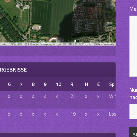
Me
, i-cubed, USDA, USGS, AEX, GeoEye, Getmapping, Aerogrid, IGN, IGP, UPR-EGP, and the GIS User Community
RGEBNISSE
6
7
8
9
10
R
H
E
Spielausgan
Nu
x
x
x
x
x
21
x
x
Win
na
x
x
x
x
x
19
x
x
Loss