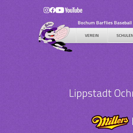
Skip
to
content
Bochum Barflies Baseball 
VEREIN
SCHULE
Lippstadt Oc