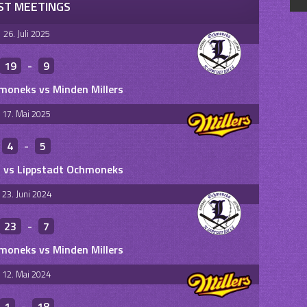
ST MEETINGS
26. Juli 2025
19
-
9
moneks vs Minden Millers
17. Mai 2025
4
-
5
s vs Lippstadt Ochmoneks
23. Juni 2024
23
-
7
moneks vs Minden Millers
12. Mai 2024
1
-
18