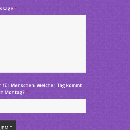
ssage
*
g
r für Menschen: Welcher Tag kommt
ch Montag?
*