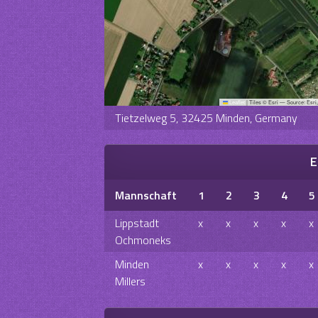
Leaflet
|
Tiles © Esri — Source: Esri
Tietzelweg 5, 32425 Minden, Germany
E
Mannschaft
1
2
3
4
5
Lippstadt
x
x
x
x
x
Ochmoneks
Minden
x
x
x
x
x
Millers