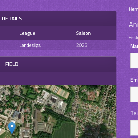
Herr
DETAILS
An
League
Saison
Feld
Landesliga
2026
Na
FIELD
Em
Te