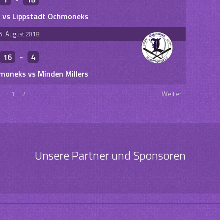
s vs Lippstadt Ochmoneks
5. August 2018
16
-
4
moneks vs Minden Millers
1
2
Weiter
Unsere Partner und Sponsoren