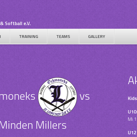
& Softball e.V.
N
TRAINING
TEAMS
GALLERY
A
hmoneks
vs
Kids
U10
Mi 1
Minden Millers
U12