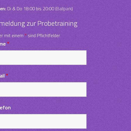
en:
Di & Do 18:00 bis 20:00 (
Ballpark
)
meldung zur Probetraining
er mit einem
*
sind Pflichtfelder
me
*
ail
*
lefon