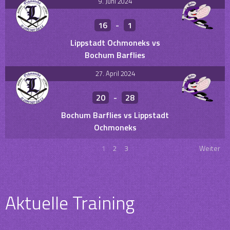
9. Juni 2024
16
-
1
Lippstadt Ochmoneks vs
Bochum Barflies
27. April 2024
20
-
28
Bochum Barflies vs Lippstadt
Ochmoneks
1
2
3
Weiter
Aktuelle Training