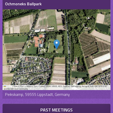
Ochmoneks Ballpark
Leaflet
|
Tiles © Esri — Source: Esri, i-cubed, USDA, USGS, AEX, GeoEye, Getmapping, Aerogrid, IGN, IGP, UPR-EGP,
and the GIS User Community
Peikskamp, 59555 Lippstadt, Germany
PAST MEETINGS