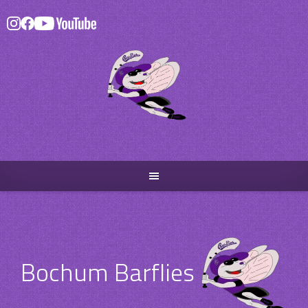
Skip
to
content
Bochum Barflies