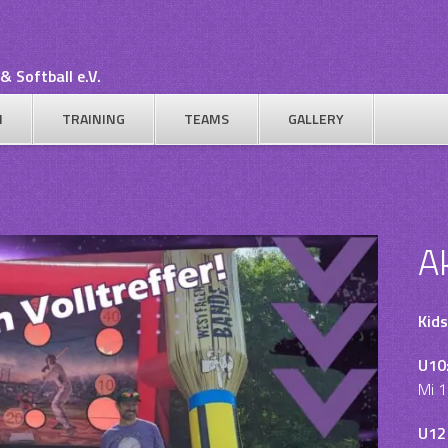
& Softball e.V.
N
TRAINING
TEAMS
GALLERY
A
Kids
U10
Mi 1
U12