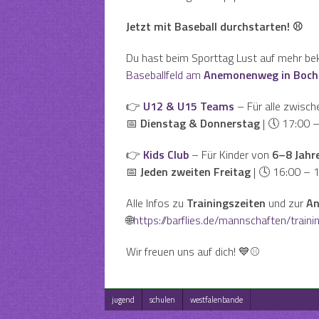
Jetzt mit Baseball durchstarten! ⚾️
Du hast beim Sporttag Lust auf mehr
Baseballfeld am
Anemonenweg in Boc
👉
U12 & U15 Teams
– Für alle zwisch
📅
Dienstag & Donnerstag
| 🕔 17:00 
👉
Kids Club
– Für Kinder von
6–8 Jahr
📅
Jeden zweiten Freitag
| 🕓 16:00 – 
Alle Infos zu
Trainingszeiten
und zur
An
🌐
https://barflies.de/mannschaften/traini
Wir freuen uns auf dich! 💙⚾️
jugend
schulen
westfalenbande