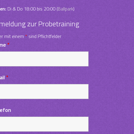
en:
Di & Do 18:00 bis 20:00 (
Ballpark
)
meldung zur Probetraining
er mit einem
*
sind Pflichtfelder
me
*
ail
*
lefon