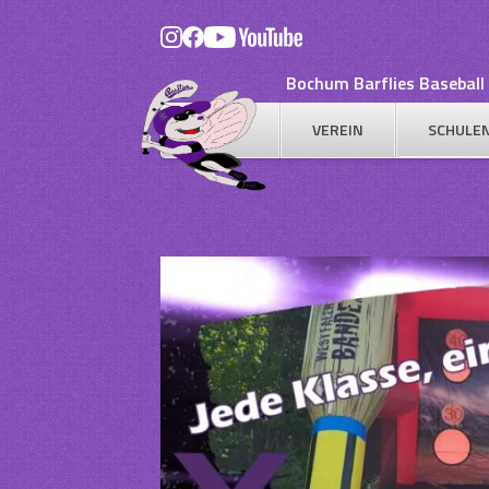
Skip
to
content
Bochum Barflies Baseball 
VEREIN
SCHULE