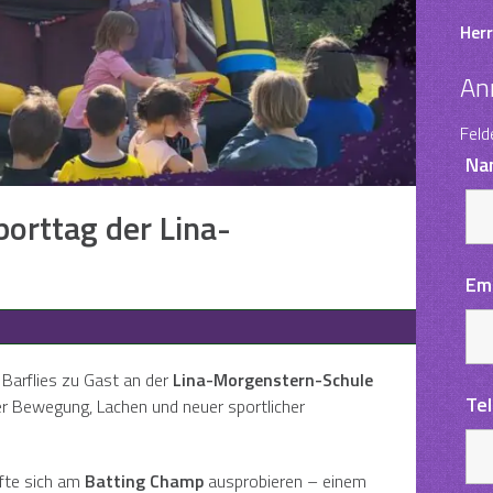
Herr
An
Feld
Na
orttag der Lina-
Em
 Barflies zu Gast an der
Lina-Morgenstern-Schule
Te
er Bewegung, Lachen und neuer sportlicher
rfte sich am
Batting Champ
ausprobieren – einem