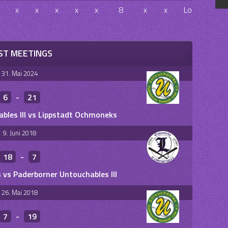
x
x
x
x
x
8
x
x
Loss
ST MEETINGS
31. Mai 2024
6
-
21
bles III vs Lippstadt Ochmoneks
9. Juni 2018
18
-
7
vs Paderborner Untouchables III
26. Mai 2018
7
-
19