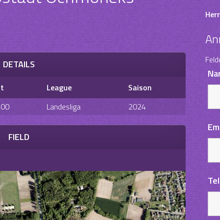
Herr
An
Feld
DETAILS
Na
it
League
Saison
:00
Landesliga
2024
Em
FIELD
Te