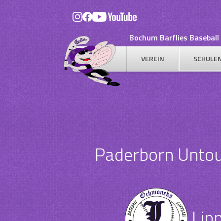
Skip
to
content
Bochum Barflies Baseball 
VEREIN
SCHULE
Paderborn Untouc
Lip