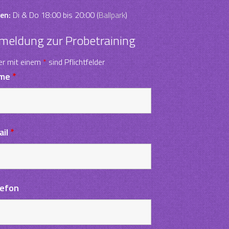
en:
Di & Do 18:00 bis 20:00 (
Ballpark
)
meldung zur Probetraining
er mit einem
*
sind Pflichtfelder
me
*
ail
*
lefon