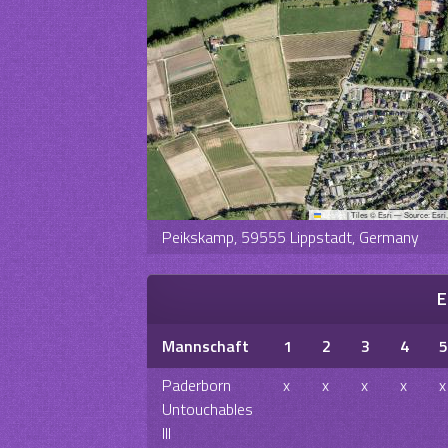
Leaflet
|
Tiles © Esri — Source: Esri
Peikskamp, 59555 Lippstadt, Germany
E
Mannschaft
1
2
3
4
5
Paderborn
x
x
x
x
x
Untouchables
III