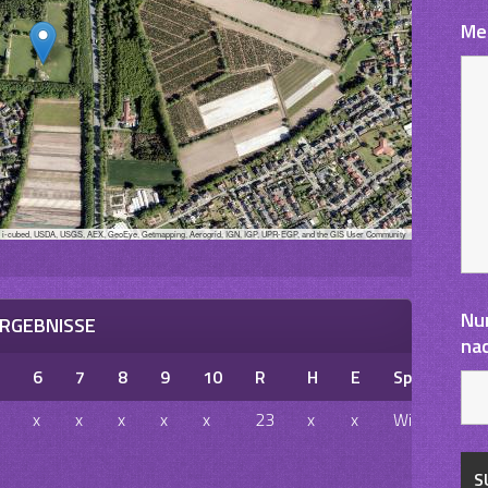
Me
, i-cubed, USDA, USGS, AEX, GeoEye, Getmapping, Aerogrid, IGN, IGP, UPR-EGP, and the GIS User Community
Nu
RGEBNISSE
na
6
7
8
9
10
R
H
E
Spielausga
x
x
x
x
x
23
x
x
Win