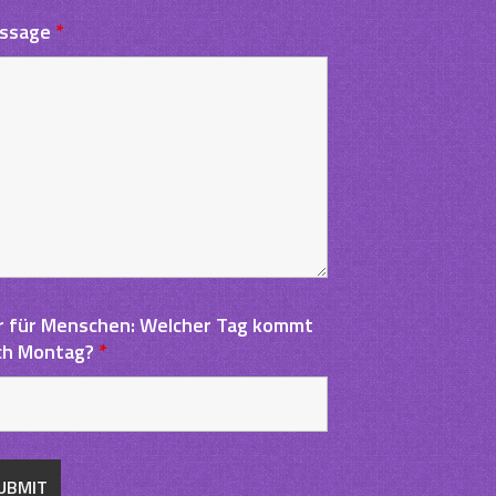
ssage
*
r für Menschen: Welcher Tag kommt
ch Montag?
*
ng