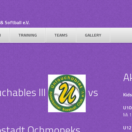
& Softball e.V.
N
TRAINING
TEAMS
GALLERY
A
hables III
vs
Kids
U10
Mi 1
pstadt Ochmoneks
U12