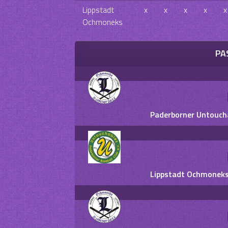
Lippstadt
x
x
x
x
x
Ochmoneks
PA
Paderborner Untoucha
Lippstadt Ochmoneks 